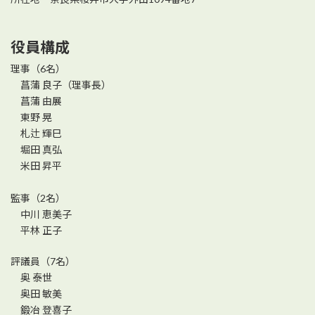
役員構成
理事（6名）
菖蒲 良子（理事長）
菖蒲 由展
東野 晃
札辻 輝巳
堀田 真弘
米田 昇平
監事（2名）
中川 恵美子
平林 正子
評議員（7名）
奥 泰世
奥田 敏美
鍛冶 登喜子