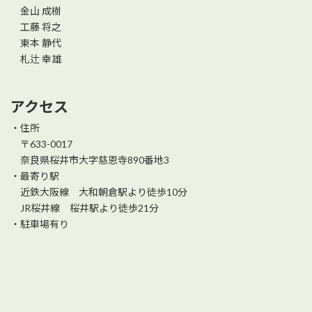
金山 成樹
工藤 将之
東本 静代
札辻 幸雄
アクセス
・住所
〒633-0017
奈良県桜井市大字慈恩寺890番地3
・最寄り駅
近鉄大阪線 大和朝倉駅より徒歩10分
JR桜井線 桜井駅より徒歩21分
・駐車場有り