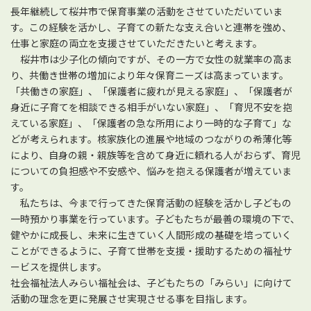
長年継続して桜井市で保育事業の活動をさせていただいていま
す。この経験を活かし、子育ての新たな支え合いと連帯を強め、
仕事と家庭の両立を支援させていただきたいと考えます。
桜井市は少子化の傾向ですが、その一方で女性の就業率の高ま
り、共働き世帯の増加により年々保育ニーズは高まっています。
「共働きの家庭」、「保護者に疲れが見える家庭」、「保護者が
身近に子育てを相談できる相手がいない家庭」、「育児不安を抱
えている家庭」、「保護者の急な所用により一時的な子育て」な
どが考えられます。核家族化の進展や地域のつながりの希薄化等
により、自身の親・親族等を含めて身近に頼れる人がおらず、育児
についての負担感や不安感や、悩みを抱える保護者が増えていま
す。
私たちは、今まで行ってきた保育活動の経験を活かし子どもの
一時預かり事業を行っています。子どもたちが最善の環境の下で、
健やかに成長し、未来に生きていく人間形成の基礎を培っていく
ことができるように、子育て世帯を支援・援助するための福祉サ
ービスを提供します。
社会福祉法人みらい福祉会は、子どもたちの「みらい」に向けて
活動の理念を更に発展させ実現させる事を目指します。