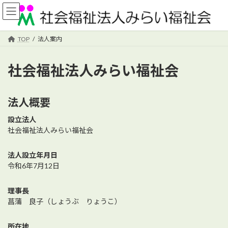
コ
ナ
ン
ビ
テ
ゲ
ン
ー
TOP
法人案内
ツ
シ
へ
ョ
社会福祉法人みらい福祉会
ス
ン
キ
に
ッ
移
プ
動
法人概要
設立法人
社会福祉法人みらい福祉会
法人設立年月日
令和6年7月12日
理事長
菖蒲 良子（しょうぶ りょうこ）
所在地