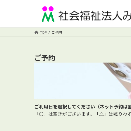
コ
ナ
ン
ビ
テ
ゲ
ン
ー
ツ
シ
TOP
ご予約
へ
ョ
ス
ン
キ
に
ご予約
ッ
移
プ
動
ご利用日を選択してください（ネット予約は
「〇」は空きがございます。「△」は残りわ