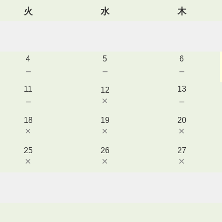
火
水
木
4
5
6
－
－
－
11
13
12
×
－
－
18
19
20
×
×
×
25
26
27
×
×
×