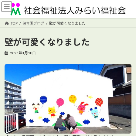
コ
ナ
ン
ビ
テ
ゲ
ン
ー
TOP
保育園ブログ
壁が可愛くなりました
ツ
シ
へ
ョ
壁が可愛くなりました
ス
ン
キ
に
ッ
移
2025年1月18日
プ
動