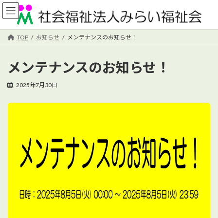
コ
ナ
ン
ビ
テ
ゲ
ン
ー
TOP
お知らせ
メンテナンスのお知らせ！
ツ
シ
へ
ョ
メンテナンスのお知らせ！
ス
ン
キ
に
ッ
移
2025年7月30日
プ
動